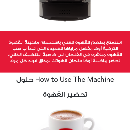
استمتع بطعم القهوة الغني باستخدام ماكينة القهوة
التركية أوكا. بفضل مزاياها العديدة التي تبدأ ب صب
القهوة مباشرة في الفنجان الى خاصية التنظيف الذاتي،
تحضر ماكينة أوكا فنجان قهوتك بمذاق فريد كل مرة.
How to Use The Machine حلول
تحضير القهوة