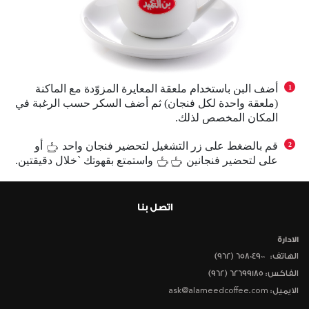
أضف البن باستخدام ملعقة المعايرة المزوّدة مع الماكنة
(ملعقة واحدة لكل فنجان) ثم أضف السكر حسب الرغبة في
المكان المخصص لذلك.
قم بالضغط على زر التشغيل لتحضير فنجان واحد
أو
على لتحضير فنجانين
واستمتع بقهوتك `خلال دقيقتين.
اتصل بنا
الادارة
الهاتف:
(962) 65804900
الفاكس: 62699185 (962)
الايميل: ask@alameedcoffee.com